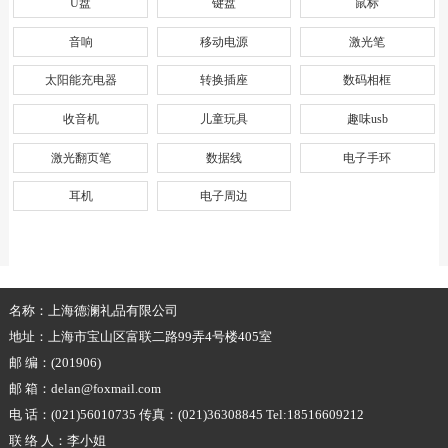
U盘
键盘
鼠标
音响
移动电源
激光笔
太阳能充电器
转换插座
数码相框
收音机
儿童玩具
趣味usb
激光翻页笔
数据线
电子手环
耳机
电子周边
名称：上海德澜礼品有限公司
地址：上海市宝山区富联二路99弄4号楼405室
邮 编：(201906)
邮 箱：delan@foxmail.com
电 话：(021)56010735 传真：(021)36308845 Tel:18516609212
联 络 人：李小姐