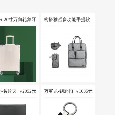
ket-20寸万向轮象牙
构搭雅哲多功能手提软
链款旅行箱
360元
箱
179.4
￥
￥
-名片夹
2052元
万宝龙-钥匙扣
1035元
￥
￥