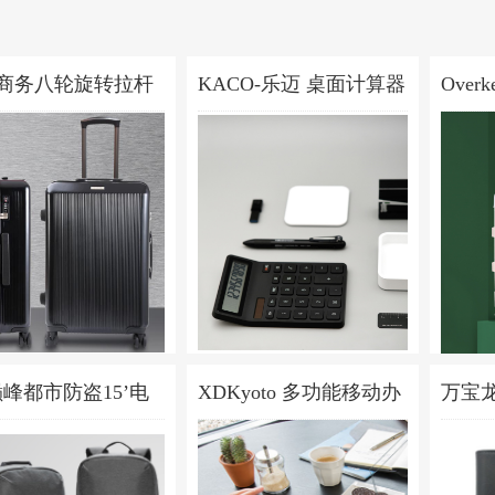
E商务八轮旋转拉杆
KACO-乐迈 桌面计算器
Over
寸
2080元
68元
白拉
￥
￥
巅峰都市防盗15’电
XDKyoto 多功能移动办
万宝龙
包
1199元
公套装
296元
￥
￥