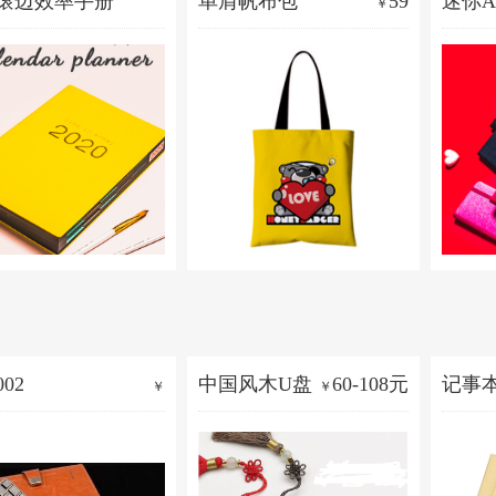
20滚边效率手册
单肩帆布包
59
迷你
￥
54元
套装
￥
02
中国风木U盘
60-108元
记事
￥
￥