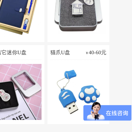
吉它迷你U盘
猫爪U盘
40-60元
￥
60-70元
￥