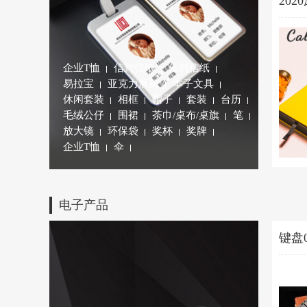
20
企业T恤
信封信纸
信封信纸
易拉宝
亚克力展架
本子文具
休闲套装
相框
帽子
套装
台历
毛绒公仔
围裙
茶巾/桌布/桌旗
笔
放大镜
环保袋
奖杯
奖牌
企业T恤
伞
电子产品
键盘0