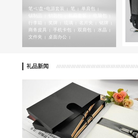
笔+U盘+电源套装
笔
单肩包
锡制品
钥匙扣
礼品套装
电脑包
行李箱
奖牌
琉璃
名片夹
铭牌
商务皮具
手机卡包
双肩包
水晶
文件夹
桌面办公
礼品新闻