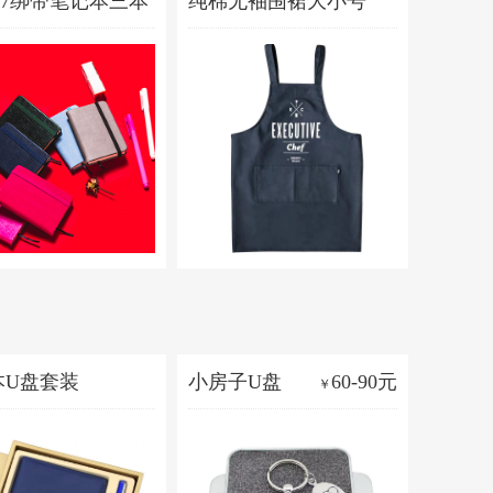
A7绑带笔记本三本
纯棉无袖围裙大小号
19元
58元/64元
￥
￥
本U盘套装
小房子U盘
60-90元
￥
58-68元
￥