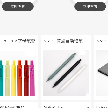
立即查看
立即查看
O ALPHA字母笔套
KACO 菁点自动铅笔
KAC
158元
9.9元
本
￥
￥