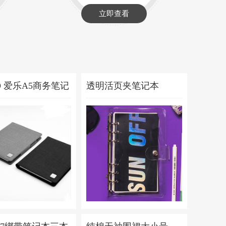
立即查看
O 爱乐A5商务笔记
透明活页夹笔记本
128元
40元
￥
￥