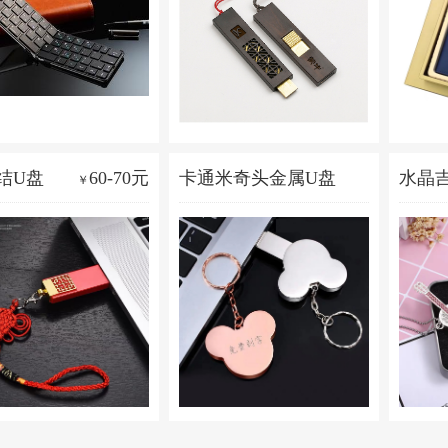
结U盘
60-70元
卡通米奇头金属U盘
水晶
￥
70-100元
￥