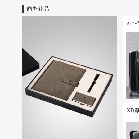
商务礼品
AC
箱24
XD
脑背