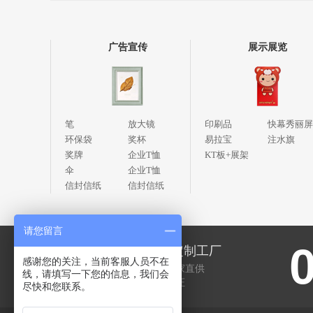
广告宣传
展示展览
笔
放大镜
印刷品
快幕秀丽屏
环保袋
奖杯
易拉宝
注水旗
奖牌
企业T恤
KT板+展架
伞
企业T恤
信封信纸
信封信纸
请您留言
01
自主定制工厂
感谢您的关注，当前客服人员不在
优良厂家直供
线，请填写一下您的信息，我们会
品质保证
尽快和您联系。