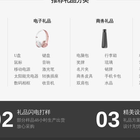
推荐礼品分类
电子礼品
商务礼品
U盘
键盘
电脑包
行李箱
鼠标
音响
奖牌
琉璃
移动电源
激光笔
名片夹
铭牌
太阳能充电器
转换插座
商务皮具
手机卡包
数码相框
收音机
双肩包
水晶
02
03
礼品闪电打样
精美设
部分样品48小时生产出货
礼品方
放心采购
设计无