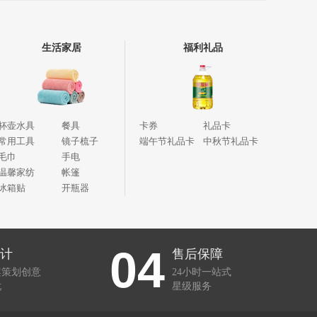
生活家居
福利礼品
杯壶水具
餐具
卡券
礼品卡
常用工具
镜子梳子
端午节礼品卡
中秋节礼品卡
毛巾
手电
温馨家纺
帐篷
冰箱贴
开瓶器
04
计
售后保障
案策划创意
24小时一站式
忧
星级服务